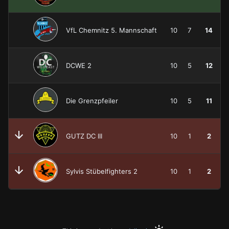
VfL Chemnitz 5. Mannschaft
10
7
14
DCWE 2
10
5
12
Die Grenzpfeiler
10
5
11
GUTZ DC III
10
1
2
Sylvis Stübelfighters 2
10
1
2