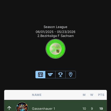
Season League
Season League
06/01/2025
-
05/23/2026
2.Bezirksliga F Sachsen
NAME
M
W
PTS
Gassenhauer 1
10
9
19