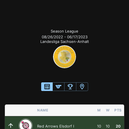
Season League
Season League
08/26/2022
-
06/17/2023
Landesliga Sachsen-Anhalt
NAME
M
W
PTS
Red Arrows Elsdorf I
10
10
20