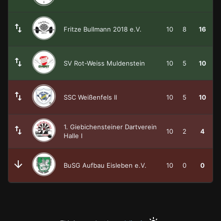
Fritze Bullmann 2018 e.V.
10
8
16
SV Rot-Weiss Muldenstein
10
5
10
SSC Weißenfels II
10
5
10
1. Giebichensteiner Dartverein
10
2
4
Halle I
BuSG Aufbau Eisleben e.V.
10
0
0